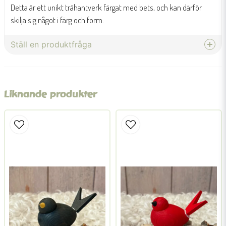
Detta är ett unikt trähantverk färgat med bets, och kan därför
skilja sig något i färg och form.
Ställ en produktfråga
question
Fråga oss något om denna produkten...
Liknande produkter
name
Namn
email
Mejladress
Ja, ni får publicera min fråga