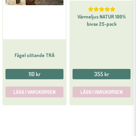
Värmeljus NATUR 100%
bivax 25-pack
Fågel sittande TRÄ
110 kr
355 kr
LÄGG I VARUKORGEN
LÄGG I VARUKORGEN