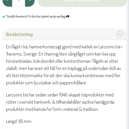
Snabb leverans! Vi skickar paket varje vardag 🚛
Beskrivning
En fågel i trä, hantverksmässigt gjord med kärlek av Larssons trä i
Tranemo, Sverige. En charmig liten sångfågel som kan liva upp
fönsterbrädan, köksbordet eller kontorshörnan. Fågeln är sitter
stabilt, men har även ett hål för en träplugg på undersidan dolt av
ett litet klistermärke för att den ska kunna kombineras med fler
produkter som ljusstakar och pappershållare.
Larssons trä har sedan sedan 1946 skapat träprodukter med
rötter i svenskt hantverk, & tillhandahåller vackra handgjorda
produkter med känsla för form, material & tradition.
Längd: 85 mm