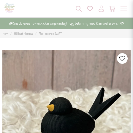
🚛 Snabb leverans - vi skickar varje vardag! Trygg betalning med Klarna eller swish 💳
Hem
Hållbart Hemma
Fågel sittande SVART