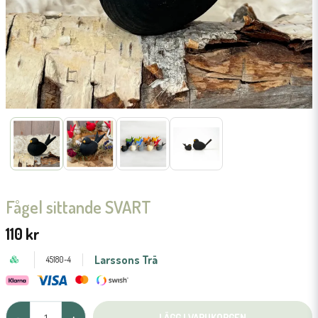
Fågel sittande SVART
110 kr
Larssons Trä
45180-4
LÄGG I VARUKORGEN
-
+