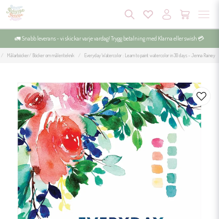
🚛 Snabb leverans - vi skickar varje vardag! Trygg betalning med Klarna eller swish 💳
Målarböcker/ Böcker om måleriteknik
Everyday Watercolor : Learn to paint watercolor in 30 days - Jenna Rainey