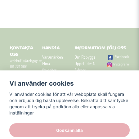
KONTAKTA
HANDLA
INFORMATION
FÖLJ OSS
OSS
Facebook
Varumärken
Om Robygge
webbutik@robygge.se
Mina
Öppettider &
Instagram
08-551 506
favoriter
Adress
90
Logga in
Besök
Vi använder cookies
Om cookies
Robyggebutiken
Orgnummer: 556463-
Köpvillkor
i Stockholm
8129.
Vi använder cookies för att vår webbplats skall fungera
Presenttips
Kontakta oss
och erbjuda dig bästa upplevelse. Bekräfta ditt samtycke
Nyhetsbrev
genom att trycka på godkänn alla eller anpassa via
Blogg
inställningar
Godkänn alla