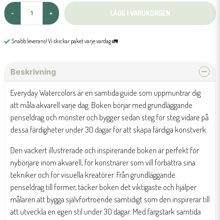
LÄGG I VARUKORGEN
-
+
Snabb leverans! Vi skickar paket varje vardag 🚛
Beskrivning
Everyday Watercolors är en samtida guide som uppmuntrar dig
att måla akvarell varje dag. Boken börjar med grundläggande
penseldrag och mönster och bygger sedan steg för steg vidare på
dessa färdigheter under 30 dagar för att skapa färdiga konstverk.
Den vackert illustrerade och inspirerande boken är perfekt för
nybörjare inom akvarell, för konstnärer som vill förbättra sina
tekniker och för visuella kreatörer. Från grundläggande
penseldrag till former, täcker boken det viktigaste och hjälper
målaren att bygga självförtroende samtidigt som den inspirerar till
att utveckla en egen stil under 30 dagar. Med färgstark samtida