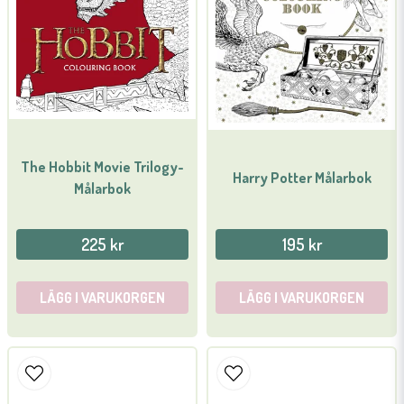
Ja, ni får publicera min fråga
The Hobbit Movie Trilogy-
Harry Potter Målarbok
Målarbok
Skicka fråga
225 kr
195 kr
LÄGG I VARUKORGEN
LÄGG I VARUKORGEN