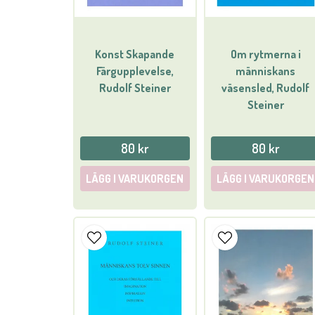
Konst Skapande
Om rytmerna i
Färgupplevelse,
människans
Rudolf Steiner
väsensled, Rudolf
Steiner
80 kr
80 kr
LÄGG I VARUKORGEN
LÄGG I VARUKORGEN