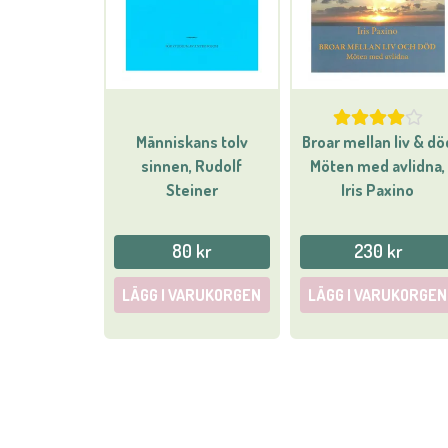
Människans tolv
Broar mellan liv & dö
sinnen, Rudolf
Möten med avlidna,
Steiner
Iris Paxino
80 kr
230 kr
LÄGG I VARUKORGEN
LÄGG I VARUKORGEN