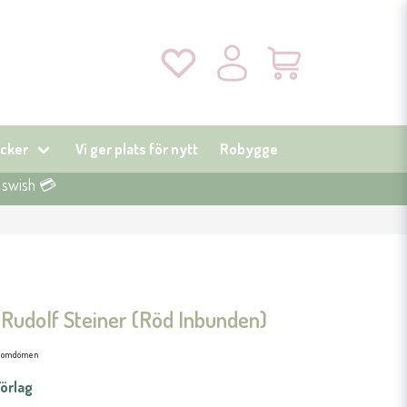
cker
Vi ger plats för nytt
Robygge
r swish 💳
 Rudolf Steiner (Röd Inbunden)
1 omdömen
örlag