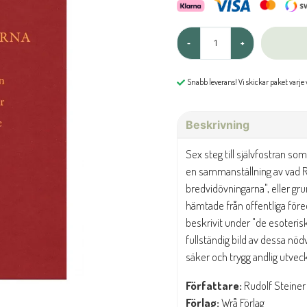
-
+
Snabb leverans! Vi skickar paket varje
Beskrivning
Sex steg till självfostran so
en sammanställning av vad R
bredvidövningarna", eller gr
hämtade från offentliga för
beskrivit under "de esoteri
fullständig bild av dessa nö
säker och trygg andlig utveck
Författare:
Rudolf Steiner
Förlag:
Wrå Förlag