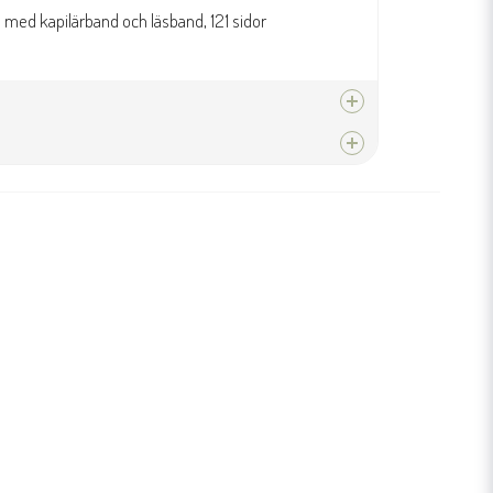
med kapilärband och läsband, 121 sidor
produkten...
email
Mejladress
 fråga