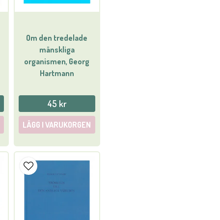
Om den tredelade
mänskliga
organismen, Georg
Hartmann
45 kr
LÄGG I VARUKORGEN