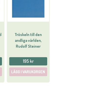
d
Tröskeln till den
andliga världen,
Rudolf Steiner
195 kr
LÄGG I VARUKORGEN