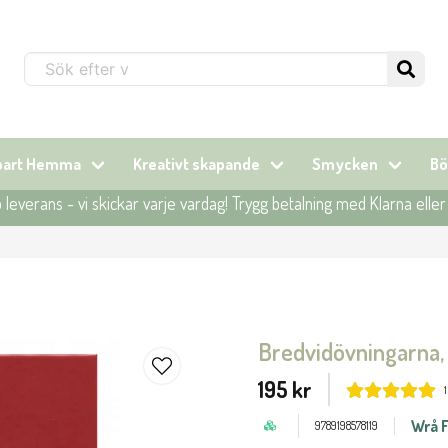
Sök...
lbart Hemma
Kreativt skapande
Smycken
Bö
leverans - vi skickar varje vardag! Trygg betalning med Klarna elle
Bredvidövningarna,
195 kr
Wrå F
9789198578119