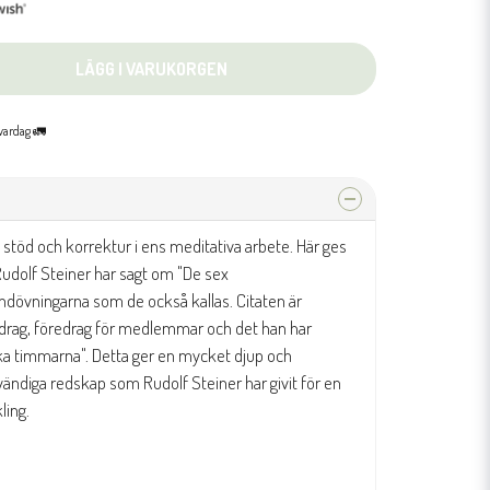
LÄGG I VARUKORGEN
 vardag 🚛
m stöd och korrektur i ens meditativa arbete. Här ges
udolf Steiner har sagt om "De sex
undövningarna som de också kallas. Citaten är
edrag, föredrag för medlemmar och det han har
ska timmarna". Detta ger en mycket djup och
dvändiga redskap som Rudolf Steiner har givit för en
ling.