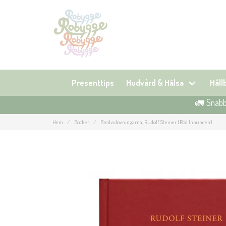
Presenttips
Hudvård & Hälsa
Hål
🚛 Snabb 
Hem
Böcker
Bredvidövningarna, Rudolf Steiner (Röd Inbunden)