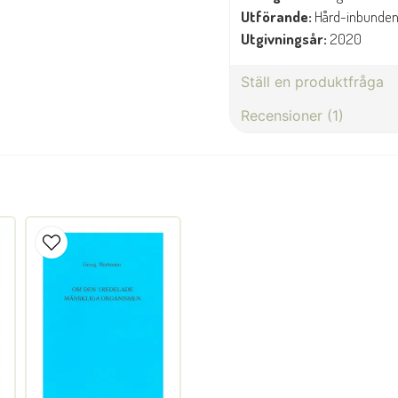
Utförande:
Hård-inbunden 
Utgivningsår:
2020
Ställ en produktfråga
Recensioner (1)
question
Fråga oss något om denna 
Fredrika Barbro Karin
för 8 månader sedan
name
Namn
Ja, ni får publicera min