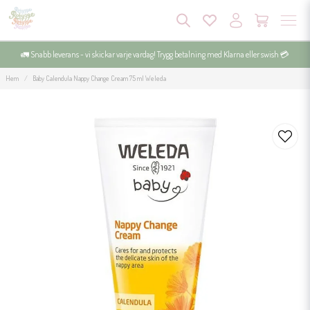
🚛 Snabb leverans - vi skickar varje vardag! Trygg betalning med Klarna eller swish 💳
Hem
Baby Calendula Nappy Change Cream 75 ml Weleda