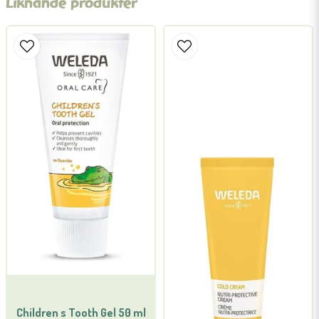
Liknande produkter
name
Namn
email
Mejladress
Ja, ni får publicera min fråga
Skicka fråga
Children s Tooth Gel 50 ml