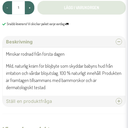
LÄGG I VARUKORGEN
-
+
Snabb leverans! Vi skickar paket varje vardag 🚛
Beskrivning
Minskar rodnad från första dagen
Mild, naturlig kräm för blöjbyte som skyddar babyns hud från
irritation och vårdar blöjutslag. 100 % naturligt innehåll. Produkten
är framtagen tillsammans med barnmorskor och är
dermatologiskt testad.
Ställ en produktfråga
question
Fråga oss något om denna produkten...