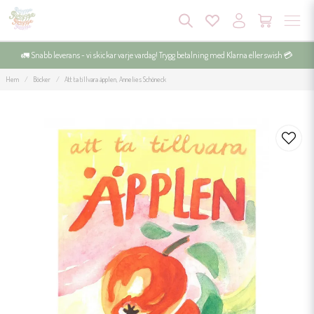
🚛 Snabb leverans - vi skickar varje vardag! Trygg betalning med Klarna eller swish 💳
Hem
Böcker
Att ta tillvara äpplen, Annelies Schöneck