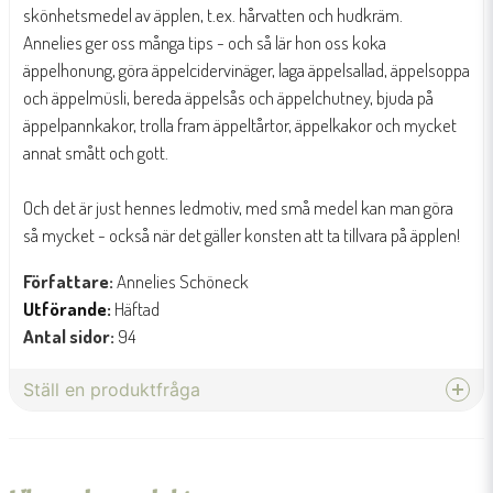
skönhetsmedel av äpplen, t.ex. hårvatten och hudkräm.
Annelies ger oss många tips - och så lär hon oss koka
äppelhonung, göra äppelcidervinäger, laga äppelsallad, äppelsoppa
och äppelmüsli, bereda äppelsås och äppelchutney, bjuda på
äppelpannkakor, trolla fram äppeltårtor, äppelkakor och mycket
annat smått och gott.
Och det är just hennes ledmotiv, med små medel kan man göra
så mycket - också när det gäller konsten att ta tillvara på äpplen!
Författare:
Annelies Schöneck
Utförande:
Häftad
Antal sidor:
94
Ställ en produktfråga
question
Fråga oss något om denna produkten...