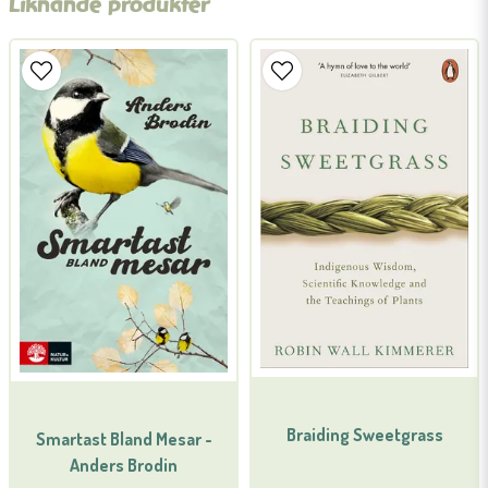
Liknande produkter
name
Namn
email
Mejladress
Ja, ni får publicera min fråga
Braiding Sweetgrass
Smartast Bland Mesar -
Skicka fråga
Anders Brodin