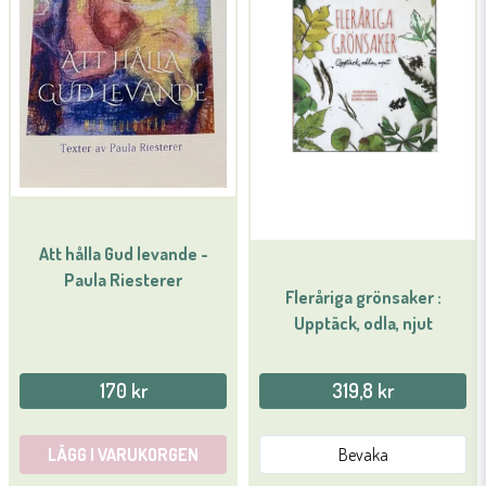
Att hålla Gud levande -
Paula Riesterer
Fleråriga grönsaker :
Upptäck, odla, njut
170 kr
319,8 kr
LÄGG I VARUKORGEN
Bevaka