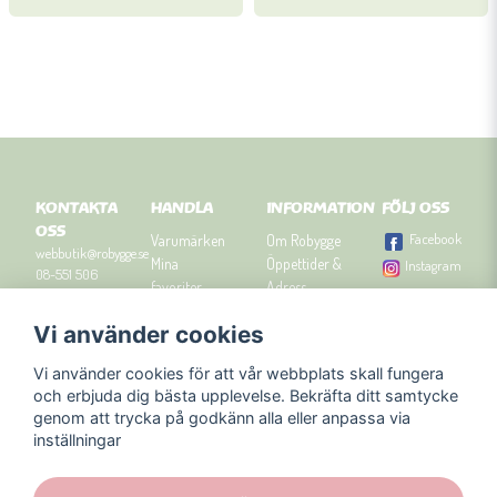
KONTAKTA
HANDLA
INFORMATION
FÖLJ OSS
OSS
Facebook
Varumärken
Om Robygge
webbutik@robygge.se
Mina
Öppettider &
Instagram
08-551 506
favoriter
Adress
90
Logga in
Besök
Vi använder cookies
Om cookies
Robyggebutiken
Orgnummer: 556463-
Köpvillkor
i Stockholm
8129.
Vi använder cookies för att vår webbplats skall fungera
Presenttips
Kontakta oss
och erbjuda dig bästa upplevelse. Bekräfta ditt samtycke
Nyhetsbrev
genom att trycka på godkänn alla eller anpassa via
Blogg
inställningar