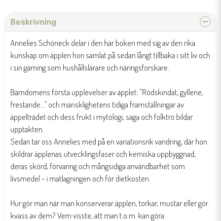
Beskrivning
Annelies Schöneck delar i den här boken med sig av den rika
kunskap om äpplen hon samlat på sedan långt tillbaka i sitt liv och
i sin gärning som hushållslärare och näringsforskare.
Barndomens första upplevelser av äpplet: "Rödskindat, gyllene,
frestande..." och mänsklighetens tidiga framställningar av
äppelträdet och dess frukt i mytologi, saga och folktro bildar
upptakten.
Sedan tar oss Annelies med på en variationsrik vandring, där hon
skildrar äpplenas utvecklingsfaser och kemiska uppbyggnad,
deras skörd, förvaring och mångsidiga användbarhet som
livsmedel - i matlagningen och för dietkosten.
Hur gör man när man konserverar äpplen, torkar, mustar eller gör
kvass av dem? Vem visste, att man t.o.m. kan göra