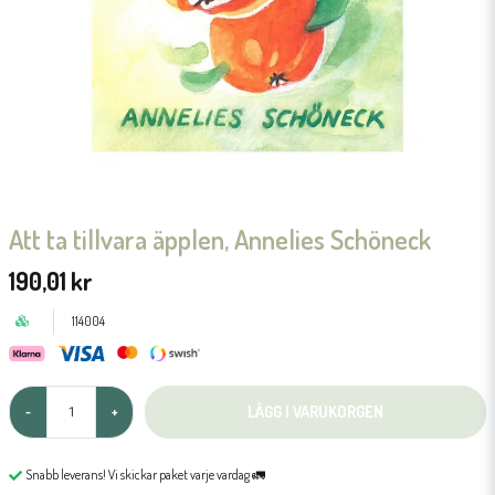
Att ta tillvara äpplen, Annelies Schöneck
190,01 kr
114004
LÄGG I VARUKORGEN
-
+
Snabb leverans! Vi skickar paket varje vardag 🚛