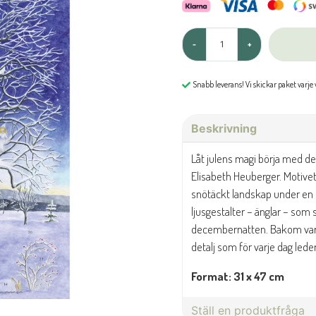
-
+
Snabb leverans! Vi skickar paket varje
Beskrivning
Låt julens magi börja med de
Elisabeth Heuberger. Motivet v
snötäckt landskap under en k
ljusgestalter – änglar – som s
decembernatten. Bakom varje 
detalj som för varje dag lede
Format: 31 x 47 cm
Ställ en produktfråga