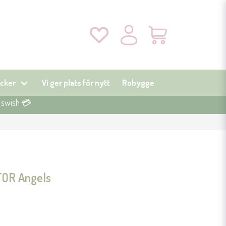
cker
Vi ger plats för nytt
Robygge
r swish 💳
TOR Angels