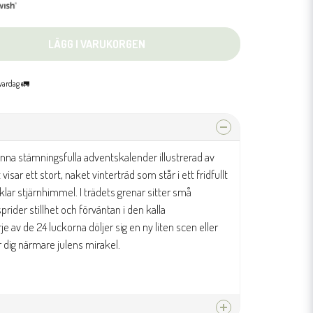
LÄGG I VARUKORGEN
 vardag 🚛
nna stämningsfulla adventskalender illustrerad av
isar ett stort, naket vinterträd som står i ett fridfullt
lar stjärnhimmel. I trädets grenar sitter små
prider stillhet och förväntan i den kalla
av de 24 luckorna döljer sig en ny liten scen eller
r dig närmare julens mirakel.