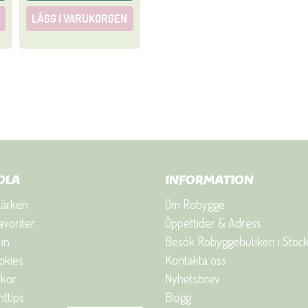
LÄGG I VARUKORGEN
DLA
INFORMATION
ärken
Om Robygge
avoriter
Öppettider & Adress
in
Besök Robyggebutiken i Stoc
okies
Kontakta oss
lkor
Nyhetsbrev
ttips
Blogg