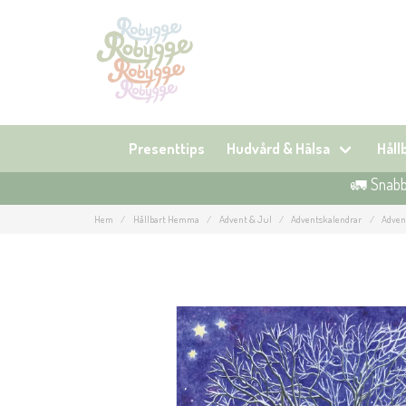
Presenttips
Hudvård & Hälsa
Hål
🚛 Snabb 
Hem
Hållbart Hemma
Advent & Jul
Adventskalendrar
Adven