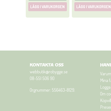
LÄGG I VARUKORGEN
LÄGG I VARUKORGEN
KONTAKTA OSS
HAN
webbutik@robygge.se
Varum
08-551 506 90
Mina f
Logga 
Orgnummer: 556463-8129.
Om co
Köpvil
Presen