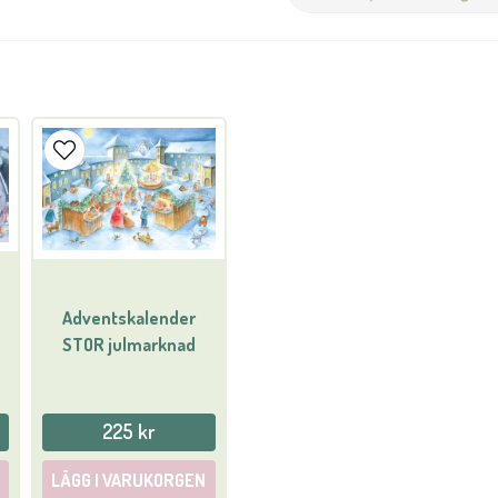
question
Fråga oss något om denna 
name
Namn
Ja, ni får publicera min
Adventskalender
STOR julmarknad
225 kr
LÄGG I VARUKORGEN