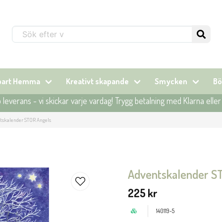
Sök...
lbart Hemma
Kreativt skapande
Smycken
Bö
leverans - vi skickar varje vardag! Trygg betalning med Klarna elle
tskalender STOR Angels
Adventskalender S
225 kr
140119-5