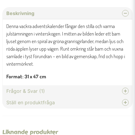
Beskrivning
Denna vackra adventskalender fångar den stilla och varma
julstämningen i vinterskogen. I mitten av bilden leder ett barn
ljuset genom en spiral av gröna granrisgirlander, medan ljus och
röda äpplen lyser upp vägen. Runt omkring står barn och vuxna
samlade i tyst förundran – en bild av gemenskap, frid och hopp i
vintermörkret.
Format: 31 x 47 cm
Frågor & Svar (1)
Ställ en produktfråga
Eija Andelin frågade
för 8 månader sedan
question
Finns det luckor att öppna eller något att klistra på, eller är det bara
Fråga oss något om denna produkten...
en plansch?
Liknande produkter