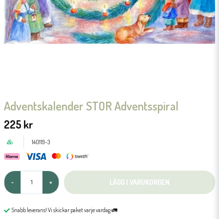
Adventskalender STOR Adventsspiral
225 kr
140119-3
LÄGG I VARUKORGEN
-
+
Snabb leverans! Vi skickar paket varje vardag 🚛