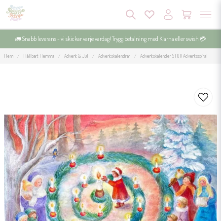
🚛 Snabb leverans - vi skickar varje vardag! Trygg betalning med Klarna eller swish 💳
Hem
Hållbart Hemma
Advent & Jul
Adventskalendrar
Adventskalender STOR Adventsspiral