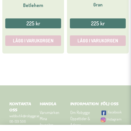
Gran
Betlehem
225 kr
225 kr
LÄGG I VARUKORGEN
LÄGG I VARUKORGEN
KONTAKTA
HANDLA
INFORMATION
FÖLJ OSS
OSS
Facebook
Varumärken
Om Robygge
webbutik@robygge.se
Mina
Öppettider &
Instagram
08-551 506
favoriter
Adress
90
Logga in
Besök