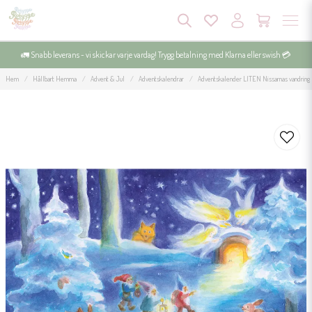
🚛 Snabb leverans - vi skickar varje vardag! Trygg betalning med Klarna eller swish 💳
Hem
Hållbart Hemma
Advent & Jul
Adventskalendrar
Adventskalender LITEN Nissarnas vandring