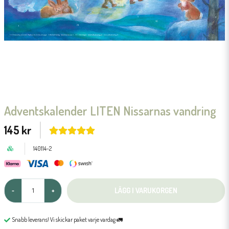
Adventskalender LITEN Nissarnas vandring
145 kr
140114-2
LÄGG I VARUKORGEN
-
+
Snabb leverans! Vi skickar paket varje vardag 🚛