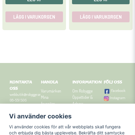
LÄGG I VARUKORGEN
LÄGG I VARUKORGEN
KONTAKTA
HANDLA
INFORMATION
FÖLJ OSS
OSS
Facebook
Varumärken
Om Robygge
webbutik@robygge.se
Mina
Öppettider &
Instagram
08-551 506
favoriter
Adress
90
Logga in
Besök
Vi använder cookies
Om cookies
Robyggebutiken
Orgnummer: 556463-
Köpvillkor
i Stockholm
8129.
Vi använder cookies för att vår webbplats skall fungera
Presenttips
Kontakta oss
och erbjuda dig bästa upplevelse. Bekräfta ditt samtycke