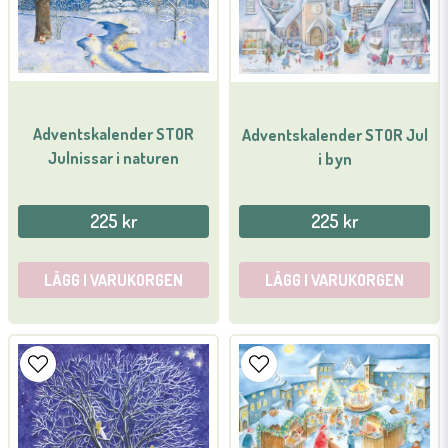
email
Mejladress
Ja, ni får publicera min fråga
Adventskalender STOR
Adventskalender STOR Jul
Julnissar i naturen
i byn
225 kr
225 kr
LÄGG I VARUKORGEN
LÄGG I VARUKORGEN
Skicka fråga