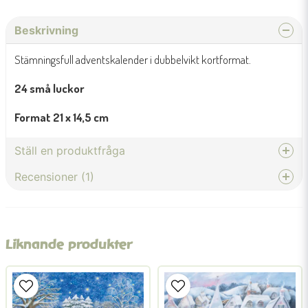
Beskrivning
Stämningsfull adventskalender i dubbelvikt kortformat.
24 små luckor
Format 21 x 14,5 cm
Ställ en produktfråga
Recensioner (1)
question
Fråga oss något om denna produkten...
Susanne
för 8 månader sedan
Liknande produkter
name
Namn