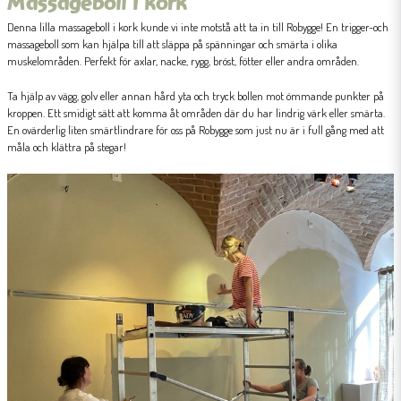
Massageboll i kork
Denna lilla massageboll i kork kunde vi inte motstå att ta in till Robygge! En trigger-och
massageboll som kan hjälpa till att släppa på spänningar och smärta i olika
muskelområden. Perfekt för axlar, nacke, rygg, bröst, fötter eller andra områden.
Ta hjälp av vägg, golv eller annan hård yta och tryck bollen mot ömmande punkter på
kroppen. Ett smidigt sätt att komma åt områden där du har lindrig värk eller smärta.
En ovärderlig liten smärtlindrare för oss på Robygge som just nu är i full gång med att
måla och klättra på stegar!