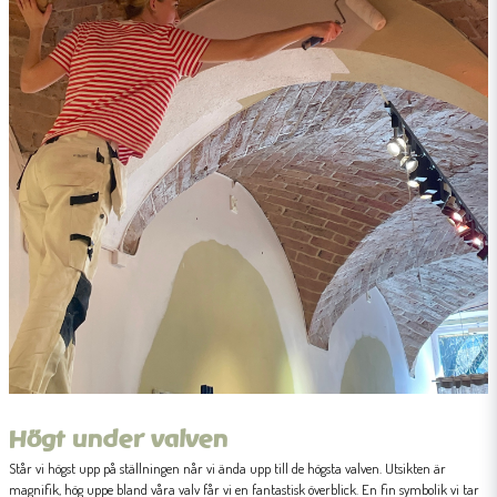
Högt under valven
Står vi högst upp på ställningen når vi ända upp till de högsta valven. Utsikten är
magnifik, hög uppe bland våra valv får vi en fantastisk överblick. En fin symbolik vi tar