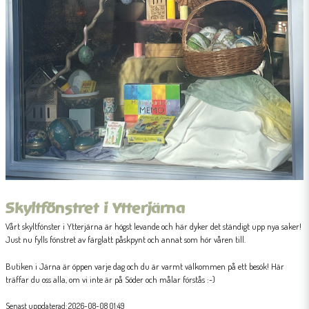
Skyltfönstret i Ytterjärna
Vårt skyltfönster i Ytterjärna är högst levande och här dyker det ständigt upp nya saker!
Just nu fylls fönstret av färglatt påskpynt och annat som hör våren till.
Butiken i Järna är öppen varje dag och du är varmt välkommen på ett besök! Här
träffar du oss alla, om vi inte är på Söder och målar förstås :-)
Senast uppdaterad: 2026-08-08 01:49