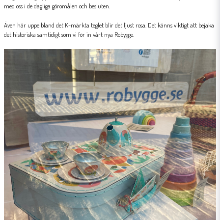
med oss i de dagliga göromålen och besluten.
Även här uppe bland det K-märkta teglet blir det ljust rosa. Det känns viktigt att bejaka
det historiska samtidigt som vi för in vårt nya Robygge.