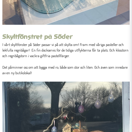
Skyltfönstret på Söder
I vårt skyltfönster på Söder passar vi på att skylta om! Fram med våriga pasteller och
lekfulla regnbågar! En fin dockservis för de tidiga utflykterna får ta plats. Och klosstorn
och regnbågstorn i vackra giftfria pastellfärger.
Det påminner oss om att bygga med ro, både som stor och liten. Och även som inredare
av en ny butikslokal!