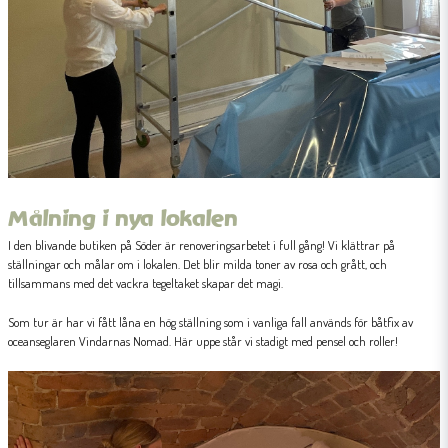
Målning i nya lokalen
I den blivande butiken på Söder är renoveringsarbetet i full gång! Vi klättrar på
ställningar och målar om i lokalen. Det blir milda toner av rosa och grått, och
tillsammans med det vackra tegeltaket skapar det magi.
Som tur är har vi fått låna en hög ställning som i vanliga fall används för båtfix av
oceanseglaren Vindarnas Nomad. Här uppe står vi stadigt med pensel och roller!