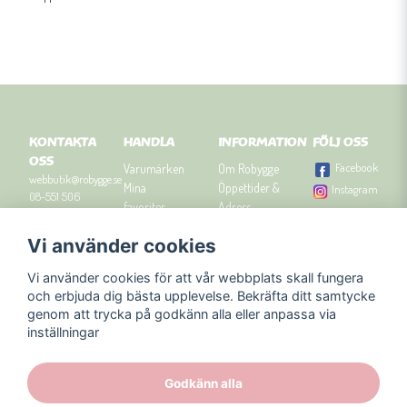
KONTAKTA
HANDLA
INFORMATION
FÖLJ OSS
OSS
Facebook
Varumärken
Om Robygge
webbutik@robygge.se
Mina
Öppettider &
Instagram
08-551 506
favoriter
Adress
90
Logga in
Besök
Vi använder cookies
Om cookies
Robyggebutiken
Orgnummer: 556463-
Köpvillkor
i Stockholm
8129.
Vi använder cookies för att vår webbplats skall fungera
Presenttips
Kontakta oss
och erbjuda dig bästa upplevelse. Bekräfta ditt samtycke
Nyhetsbrev
genom att trycka på godkänn alla eller anpassa via
Blogg
inställningar
Godkänn alla