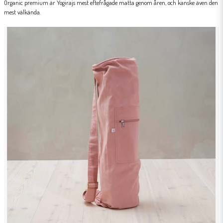
Organic premium är Yogirajs mest eftefrågade matta genom åren, och kanske även den
mest välkända.