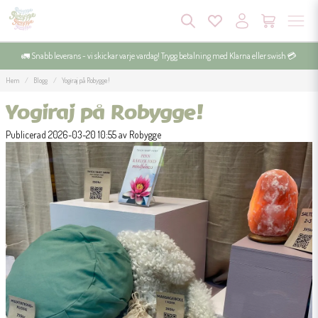
🚛 Snabb leverans - vi skickar varje vardag! Trygg betalning med Klarna eller swish 💳
Hem
Blogg
Yogiraj på Robygge!
Yogiraj på Robygge!
Publicerad 2026-03-20 10:55 av Robygge