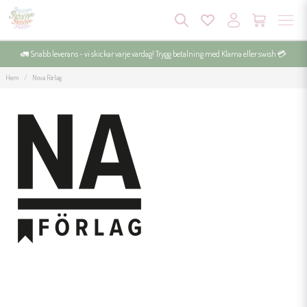
🚛 Snabb leverans - vi skickar varje vardag! Trygg betalning med Klarna eller swish 💳
Hem
Nova Förlag