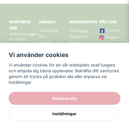
KONTAKTA
HANDLA
INFORMATION
FÖLJ OSS
OSS
Facebook
Varumärken
Om Robygge
webbutik@robygge.se
Mina
Öppettider &
Instagram
08-551 506
favoriter
Adress
90
Logga in
Besök
Vi använder cookies
Om cookies
Robyggebutiken
Orgnummer: 556463-
Köpvillkor
i Stockholm
8129.
Vi använder cookies för att vår webbplats skall fungera
Presenttips
Kontakta oss
och erbjuda dig bästa upplevelse. Bekräfta ditt samtycke
Nyhetsbrev
genom att trycka på godkänn alla eller anpassa via
Blogg
inställningar
Godkänn alla
Inställningar
Powered by Nyehandel AB