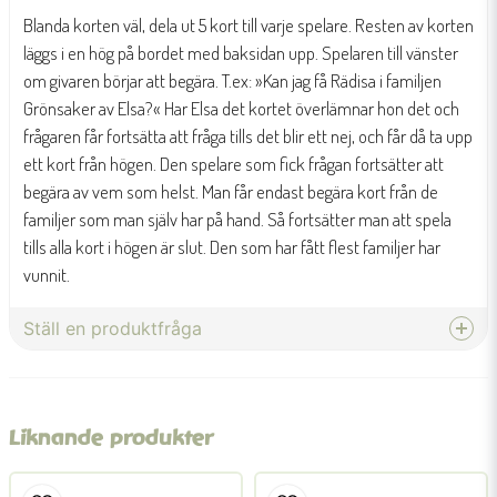
Blanda korten väl, dela ut 5 kort till varje spelare. Resten av korten
läggs i en hög på bordet med baksidan upp. Spelaren till vänster
om givaren börjar att begära. T.ex: »Kan jag få Rädisa i familjen
Grönsaker av Elsa?« Har Elsa det kortet överlämnar hon det och
frågaren får fortsätta att fråga tills det blir ett nej, och får då ta upp
ett kort från högen. Den spelare som fick frågan fortsätter att
begära av vem som helst. Man får endast begära kort från de
familjer som man själv har på hand. Så fortsätter man att spela
tills alla kort i högen är slut. Den som har fått flest familjer har
vunnit.
Ställ en produktfråga
question
Fråga oss något om denna produkten...
Liknande produkter
name