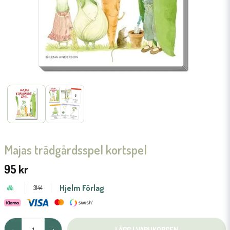
Majas trädgårdsspel kortspel
95 kr
Hjelm Förlag
3144
LÄGG I VARUKORGEN
-
+