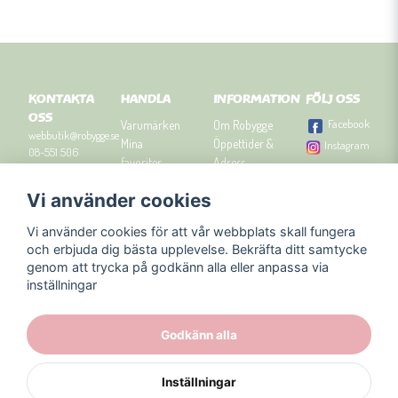
KONTAKTA
HANDLA
INFORMATION
FÖLJ OSS
OSS
Facebook
Varumärken
Om Robygge
webbutik@robygge.se
Mina
Öppettider &
Instagram
08-551 506
favoriter
Adress
90
Logga in
Besök
Vi använder cookies
Om cookies
Robyggebutiken
Orgnummer: 556463-
Köpvillkor
i Stockholm
8129.
Vi använder cookies för att vår webbplats skall fungera
Presenttips
Kontakta oss
och erbjuda dig bästa upplevelse. Bekräfta ditt samtycke
Nyhetsbrev
genom att trycka på godkänn alla eller anpassa via
Blogg
inställningar
Godkänn alla
Inställningar