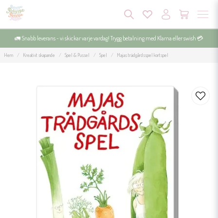
🚛 Snabb leverans - vi skickar varje vardag! Trygg betalning med Klarna eller swish 💳
Hem
Kreativt skapande
Spel & Pussel
Spel
Majas trädgårdsspel kortspel