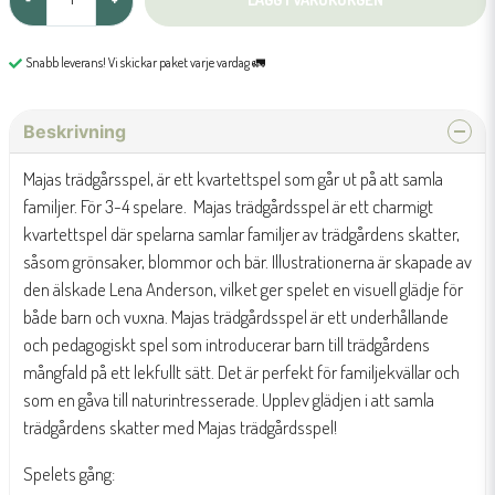
Snabb leverans! Vi skickar paket varje vardag 🚛
Beskrivning
Majas trädgårsspel, är ett kvartettspel som går ut på att samla
familjer. För 3-4 spelare. Majas trädgårdsspel är ett charmigt
kvartettspel där spelarna samlar familjer av trädgårdens skatter,
såsom grönsaker, blommor och bär. Illustrationerna är skapade av
den älskade Lena Anderson, vilket ger spelet en visuell glädje för
både barn och vuxna. Majas trädgårdsspel är ett underhållande
och pedagogiskt spel som introducerar barn till trädgårdens
mångfald på ett lekfullt sätt. Det är perfekt för familjekvällar och
som en gåva till naturintresserade. Upplev glädjen i att samla
trädgårdens skatter med Majas trädgårdsspel!
Spelets gång: