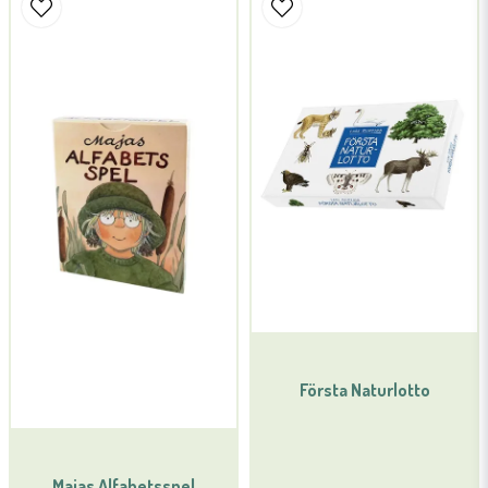
Namn
email
Mejladress
Ja, ni får publicera min fråga
Första Naturlotto
Skicka fråga
Majas Alfabetsspel