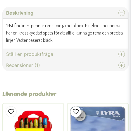
Beskrivning
10st fineliner-pennor i en smidig metallbox. Fineliner-pennorna
har en krosskyddad spets för att alltid kunna ge rena och precisa
linjer. Vattenbaserat bläck.
Ställ en produktfråga
Recensioner (1)
question
Fråga oss något om denna produkten...
Susanne
för 3 månader sedan
Fantastisk penna!
Liknande produkter
name
Namn
email
Mejladress