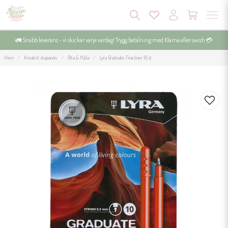
🚛 Snabb leverans - vi skickar varje vardag! Trygg betalning med Klarna eller swish 💳
Hem
Kreativt skapande
Rita & Måla
Lyra Graduate Fineliner 10 st