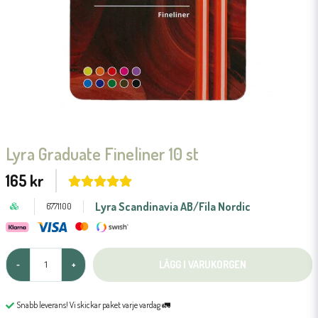
Lyra Graduate Fineliner 10 st
165 kr
Lyra Scandinavia AB/Fila Nordic
6771100
LÄGG I VARUKORGEN
-
+
Snabb leverans! Vi skickar paket varje vardag 🚛