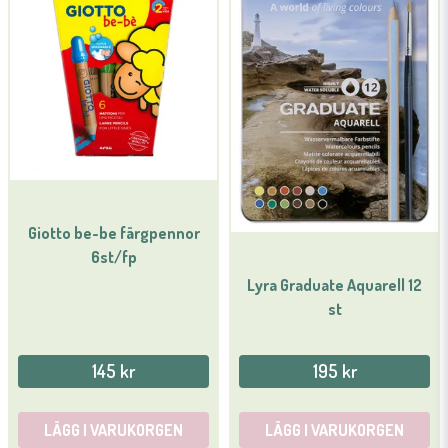
Ja, ni får publicera min fråga
Giotto be-be färgpennor
Skicka fråga
6st/fp
Lyra Graduate Aquarell 12
st
145 kr
195 kr
LÄGG I VARUKORGEN
LÄGG I VARUKORGEN