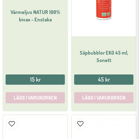
Värmeljus NATUR 100%
Ja, ni får publicera min fråga
bivax - Enstaka
Såpbubblor EKO 45 ml,
Sonett
Skicka fråga
15 kr
45 kr
LÄGG I VARUKORGEN
LÄGG I VARUKORGEN