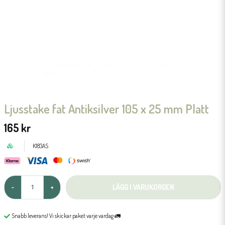
Ljusstake fat Antiksilver 105 x 25 mm Platt
165 kr
K183AS
LÄGG I VARUKORGEN
-
+
Snabb leverans! Vi skickar paket varje vardag 🚛