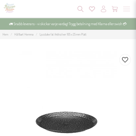
🚛 Snabb leverans - vi skickar varje vardag! Trygg betalning med Klarna eller swish 💳
Hem
Hållbart Hemma
Ljusstake fat Antiksilver 105 x 25 mm Platt