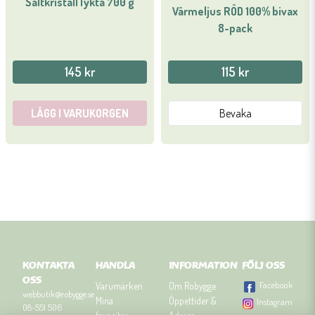
Saltkristall lykta 700 g
Värmeljus RÖD 100% bivax
8-pack
145 kr
115 kr
LÄGG I VARUKORGEN
Bevaka
KONTAKTA
HANDLA
INFORMATION
FÖLJ OSS
OSS
Facebook
Varumärken
Om Robygge
webbutik@robygge.se
Mina
Öppettider &
Instagram
08-551 506