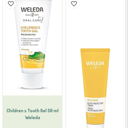
name
Namn
email
Mejladress
Ja, ni får publicera min fråga
Skicka fråga
Children s Tooth Gel 50 ml
Weleda